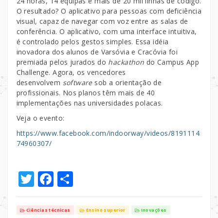
24 horas, 14 equipas e mais de 20 mil linhas de código.
O resultado? O aplicativo para pessoas com deficiência
visual, capaz de navegar com voz entre as salas de
conferência. O aplicativo, com uma interface intuitiva,
é controlado pelos gestos simples. Essa idéia
inovadora dos alunos de Varsóvia e Cracóvia foi
premiada pelos jurados do
hackathon
do Campus App
Challenge. Agora, os vencedores
desenvolvem
software
sob a orientação de
profissionais. Nos planos têm mais de 40
implementações nas universidades polacas.
Veja o evento:
https://www.facebook.com/indoorway/videos/8191114
74960307/
T
F
S
w
a
h
it
c
ar
Ciências técnicas
Ensino superior
Inovações