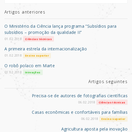
te
e
e
r
b
Artigos anteriores
o
O Ministério da Ciência lança programa “Subsídios para
o
subsídios – promoção da qualidade II”
k
01.02.2018
Ciências técnicas
A primeira estrela da internacionalização
01.02.2018
Ensino superior
O robô polaco em Marte
01.02.2018
Inovações
Artigos seguintes
Precisa-se de autores de fotografias científicas
06.02.2018
Ciências técnicas
Casas econômicas e confortáveis para famílias
06.02.2018
Ensino superior
Agricultura aposta pela inovação