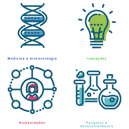
Medicina e biotecnologia
Inovações
Humanidades
Pesquisa e
desenvolvimento