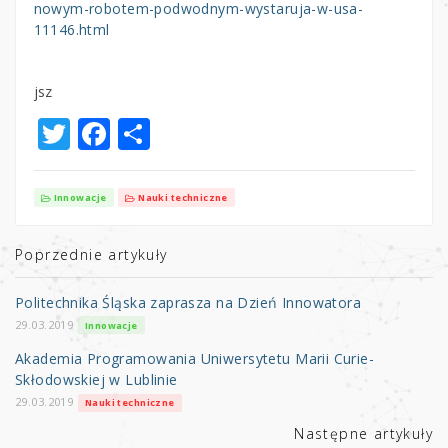
nowym-robotem-podwodnym-wystaruja-w-usa-
11146.html
jsz
T
F
S
w
a
h
it
c
ar
Innowacje
Nauki techniczne
te
e
e
r
b
Poprzednie artykuły
o
Politechnika Śląska zaprasza na Dzień Innowatora
o
29.03.2019
Innowacje
k
Akademia Programowania Uniwersytetu Marii Curie-
Skłodowskiej w Lublinie
29.03.2019
Nauki techniczne
Następne artykuły