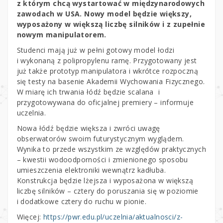
z którym chcą wystartować w międzynarodowych
zawodach w USA. Nowy model będzie większy,
wyposażony w większą liczbę silników i z zupełnie
nowym manipulatorem.
Studenci mają już w pełni gotowy model łodzi
i wykonaną z polipropylenu ramę. Przygotowany jest
już także prototyp manipulatora i wkrótce rozpoczną
się testy na basenie Akademii Wychowania Fizycznego.
W miarę ich trwania łódź będzie scalana i
przygotowywana do oficjalnej premiery – informuje
uczelnia.
Nowa łódź będzie większa i zwróci uwagę
obserwatorów swoim futurystycznym wyglądem.
Wynika to przede wszystkim ze względów praktycznych
– kwestii wodoodporności i zmienionego sposobu
umieszczenia elektroniki wewnątrz kadłuba.
Konstrukcja będzie lżejsza i wyposażona w większą
liczbę silników – cztery do poruszania się w poziomie
i dodatkowe cztery do ruchu w pionie.
Więcej:
https://pwr.edu.pl/uczelnia/aktualnosci/z-