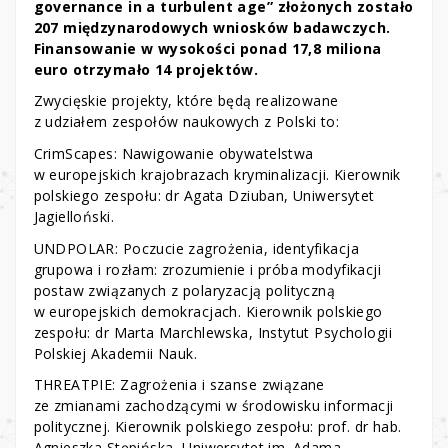
governance in a turbulent age” złożonych zostało
207 międzynarodowych wniosków badawczych.
Finansowanie w wysokości ponad 17,8 miliona
euro otrzymało 14 projektów.
Zwycięskie projekty, które będą realizowane
z udziałem zespołów naukowych z Polski to:
CrimScapes: Nawigowanie obywatelstwa
w europejskich krajobrazach kryminalizacji. Kierownik
polskiego zespołu: dr Agata Dziuban, Uniwersytet
Jagielloński.
UNDPOLAR: Poczucie zagrożenia, identyfikacja
grupowa i rozłam: zrozumienie i próba modyfikacji
postaw związanych z polaryzacją polityczną
w europejskich demokracjach. Kierownik polskiego
zespołu: dr Marta Marchlewska, Instytut Psychologii
Polskiej Akademii Nauk.
THREATPIE: Zagrożenia i szanse związane
ze zmianami zachodzącymi w środowisku informacji
politycznej. Kierownik polskiego zespołu: prof. dr hab.
Agnieszka Stępińska, Uniwersytet im. Adama