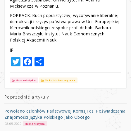
Mickiewicza w Poznaniu.
POPBACK: Ruch populistyczny, wycofywanie liberalnej
demokracji i kryzys państwa prawa w Unii Europejskiej.
Kierownik polskiego zespołu: prof. dr hab. Barbara
Maria Błaszczyk, Instytut Nauk Ekonomicznych
Polskiej Akademii Nauk.
jp
T
F
S
w
a
h
it
c
ar
Humanistyka
Szkolnictwo wyższe
te
e
e
r
b
Poprzednie artykuły
o
Powołano członków Państwowej Komisji ds. Poświadczania
o
Znajomości Języka Polskiego jako Obcego
k
08.05.2020
Humanistyka