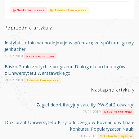
w
a
h
it
c
ar
Nauki techniczne
Szkolnictwo wyższe
te
e
e
r
b
Poprzednie artykuły
o
Instytut Lotnictwa podejmuje współpracę ze spółkami grupy
o
Jenbacher
k
18.12.2018
Nauki techniczne
Blisko 2 mln złotych z programu Dialog dla archeologów
z Uniwersytetu Warszawskiego
21.12.2018
Szkolnictwo wyższe
Następne artykuły
Żagiel deorbitacyjny satelity PW-Sat2 otwarty!
03.01.2019
Nauki techniczne
Doktorant Uniwersytetu Przyrodniczego w Poznaniu w finale
konkursu Popularyzator Nauki
21.12.2018
Szkolnictwo wyższe