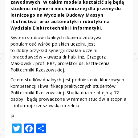
zawodowych. W takim modelu kształcić się będą
studenci inżynierii mechanicznej dla przemysłu
lotniczego na Wydziale Budowy Maszyn
i Lotnictwa oraz automatyki i robotyki na
Wydziale Elektrotechniki i Informatyki.
System studiów dualnych dopiero zdobywa
popularność wśród polskich uczelni. Jest
to dobry przykład synergii działań uczelni
i pracodawców – uważa dr hab. inż. Grzegorz
Masłowski, prof. PRz, prorektor ds. kształcenia
Politechniki Rzeszowskiej.
Celem studiów dualnych jest podniesienie kluczowych
kompetencji i kwalifikacji praktycznych studentów
Politechniki Rzeszowskiej. Studia dualne obejmą 72
osoby i będą prowadzone w ramach studiów II stopnia
– informuje rzeszowska uczelnia.
jp
T
F
S