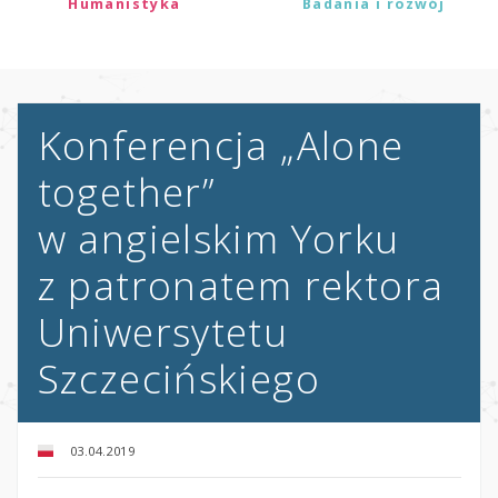
Humanistyka
Badania i rozwój
Konferencja „Alone
together”
w angielskim Yorku
z patronatem rektora
Uniwersytetu
Szczecińskiego
03.04.2019