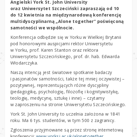
Angielski York St. John University
oraz Uniwersytet Szczeciński zapraszają od 10
do 12 kwietnia na międzynarodową konferencję
multidyscyplinarną „Alone together” poświęconą
samotności we wspólnocie.
Konferencja odbędzie się w Yorku w Wielkiej Brytanii
pod honorowymi auspicjami rektor Uniwersytetu
w Yorku, prof. Karen Stanton oraz rektora
Uniwersytetu Szczecińskiego, prof. dr. hab. Edwarda
Włodarczyka.
Naszą intencją jest światowe spotkanie badaczy
i pasjonatów samotności, także tej mniej oczywistej –
pozytywnej, reprezentujących różne dyscypliny
(pedagogikę, psychologię, filozofię i kognitywistykę,
teologię, medycynę, sztukę i inne) – czytamy
w zaproszeniu na stronie Uniwersytetu Szczecińskiego.
York St. John University to uczelnia założona w 1841
roku. Ma 6 tys. studentów, w tym 500 z zagranicy.
Zgłoszenia przyjmowane są przez stronę internetową
konferencji:
www.yorksj.ac.uk/alonetogether