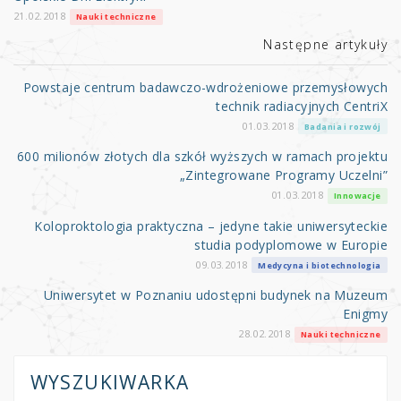
21.02.2018
Nauki techniczne
Następne artykuły
Powstaje centrum badawczo-wdrożeniowe przemysłowych
technik radiacyjnych CentriX
01.03.2018
Badania i rozwój
600 milionów złotych dla szkół wyższych w ramach projektu
„Zintegrowane Programy Uczelni”
01.03.2018
Innowacje
Koloproktologia praktyczna – jedyne takie uniwersyteckie
studia podyplomowe w Europie
09.03.2018
Medycyna i biotechnologia
Uniwersytet w Poznaniu udostępni budynek na Muzeum
Enigmy
28.02.2018
Nauki techniczne
WYSZUKIWARKA