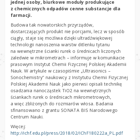
jednej osoby, biurkowe moduły produkujące
z chemicznych odpadów cenne substancje dla
farmacji.
Budowa tak nowatorskich przyrządów,
dostarczających produkt nie porcjami, lecz w sposób
ciągły, staje się możliwa dzięki ultradźwiękowej
technologii nanoszenia warstw ditlenku tytanu
na wewnętrzne ścianki rurek o średnicach liczonych
zaledwie w mikrometrach – informuje w komunikacie
prasowym Instytut Chemii Fizycznej Polskiej Akademii
Nauk. W artykule w czasopiśmie „Ultrasonics –
Sonochemistry” naukowcy z Instytutu Chemii Fizycznej
Polskiej Akademii Nauk jako pierwsi opisali technikę
osadzania nanocząstek TiO2 na wewnętrznych
ściankach rurek o średnicach mikrometrowych,
a więc zbliżonych do rozmiarów włosa. Badania
sfinansowano z grantu SONATA BIS Narodowego
Centrum Nauki.
Więcej:
http://ichf.edu.pl/press/2018/02/IChF180222a_PL.pdf