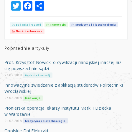
T
F
S
w
a
h
it
c
ar
Badania i rozwój
Innowacje
Medycyna i biotechnologia
te
e
e
Nauki techniczne
r
b
Poprzednie artykuły
o
o
Prof. Krzysztof Nowicki o cywilizacji minojskiej inaczej niż
k
się powszechnie sądzi
27.02.2018
Badania i rozwój
Innowacyjne zwiedzanie z aplikacją studentów Politechniki
Wrocławskiej
27.02.2018
Innowacje
Pionierska operacja lekarzy Instytutu Matki i Dziecka
w Warszawie
21.02.2018
Medycyna i biotechnologia
Opolskie Dni Elektryki