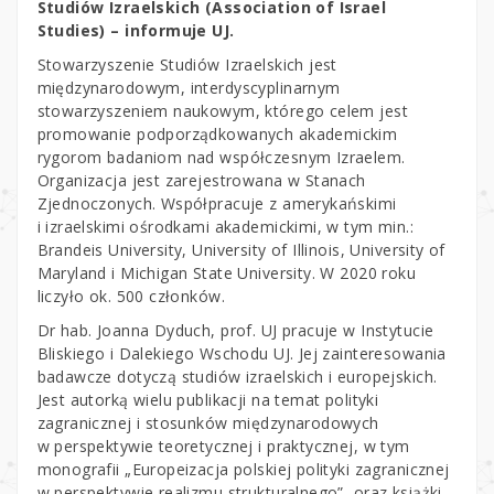
Studiów Izraelskich (Association of Israel
Studies) – informuje UJ.
Stowarzyszenie Studiów Izraelskich jest
międzynarodowym, interdyscyplinarnym
stowarzyszeniem naukowym, którego celem jest
promowanie podporządkowanych akademickim
rygorom badaniom nad współczesnym Izraelem.
Organizacja jest zarejestrowana w Stanach
Zjednoczonych. Współpracuje z amerykańskimi
i izraelskimi ośrodkami akademickimi, w tym min.:
Brandeis University, University of Illinois, University of
Maryland i Michigan State University. W 2020 roku
liczyło ok. 500 członków.
Dr hab. Joanna Dyduch, prof. UJ pracuje w Instytucie
Bliskiego i Dalekiego Wschodu UJ. Jej zainteresowania
badawcze dotyczą studiów izraelskich i europejskich.
Jest autorką wielu publikacji na temat polityki
zagranicznej i stosunków międzynarodowych
w perspektywie teoretycznej i praktycznej, w tym
monografii „Europeizacja polskiej polityki zagranicznej
w perspektywie realizmu strukturalnego”, oraz książki