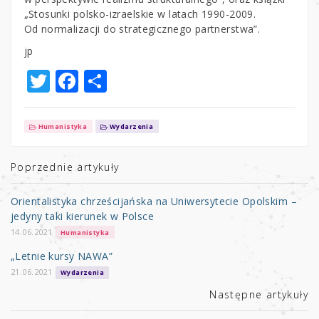
„Stosunki polsko-izraelskie w latach 1990-2009.
Od normalizacji do strategicznego partnerstwa”.
jp
T
F
S
w
a
h
it
c
ar
Humanistyka
Wydarzenia
te
e
e
r
b
Poprzednie artykuły
o
Orientalistyka chrześcijańska na Uniwersytecie Opolskim –
o
jedyny taki kierunek w Polsce
k
14.06.2021
Humanistyka
„Letnie kursy NAWA”
21.06.2021
Wydarzenia
Następne artykuły