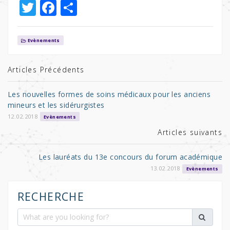
T
F
P
w
a
ar
it
c
ta
Evènements
te
e
g
r
b
er
Articles Précédents
o
Les nouvelles formes de soins médicaux pour les anciens
o
mineurs et les sidérurgistes
k
12.02.2018
Evènements
Articles suivants
Les lauréats du 13e concours du forum académique
13.02.2018
Evènements
RECHERCHE