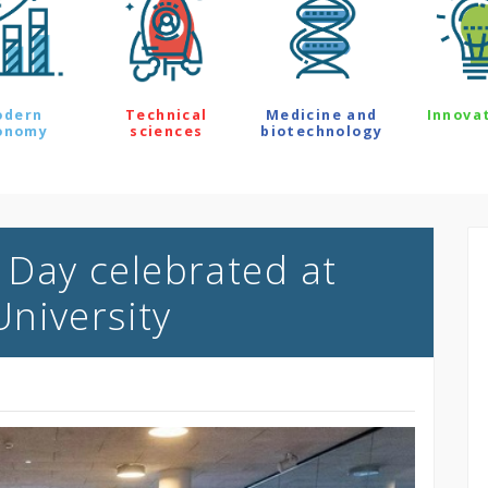
odern
Technical
Medicine and
Innova
onomy
sciences
biotechnology
l Day celebrated at
niversity