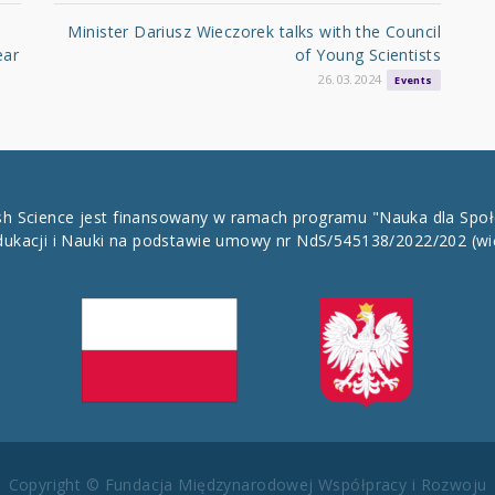
Minister Dariusz Wieczorek talks with the Council
ear
of Young Scientists
26.03.2024
Events
ish Science jest finansowany w ramach programu "Nauka dla Spo
dukacji i Nauki na podstawie umowy nr NdS/545138/2022/202
(wi
Copyright © Fundacja Międzynarodowej Współpracy i Rozwoju