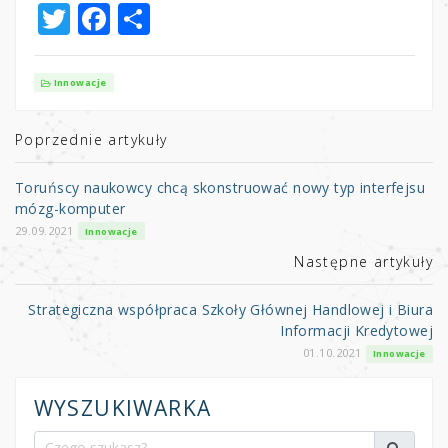
T
F
S
w
a
h
it
c
ar
Innowacje
te
e
e
r
b
Poprzednie artykuły
o
Toruńscy naukowcy chcą skonstruować nowy typ interfejsu
o
mózg-komputer
k
29.09.2021
Innowacje
Następne artykuły
Strategiczna współpraca Szkoły Głównej Handlowej i Biura
Informacji Kredytowej
01.10.2021
Innowacje
WYSZUKIWARKA