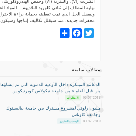
الكبريت (VI)، والنيترية (VI) وحم
نهاية المطاف إلى ثنائي كلوريد البلاديوم – المواد ال
وبفضل الحل الذي تمت تغطيته بحماية براءة الاخترا
محفزات جديدة، مما سيقلل تكاليف إنتاجها وسيكون أقل
S
F
T
h
a
w
ar
c
it
e
e
te
b
r
مقالات سابقة
o
الدعامة المبتكرة داخل الأوعية الدموية التي تم إنشاؤها
o
من قبل العلماء من جامعة نيكولاس كوبرنيكوس
k
05.07.2018
الابتكارات
مليون زلوتي لمشروع مشترك بين جامعة بياليستوك
وجامعة كاوناس
03.07.2018
البحث والتطوير